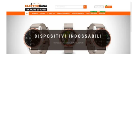
Elettrocasa E-Commerce
Elettrocasa è una storica azienda trentina. Con
le sue 5 sedi rappresenta una delle realtà
commerciali più importanti della città. Ha
puntato in modo significativo sul commercio
online. Iteranea ha…