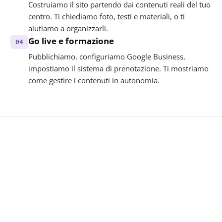
Costruiamo il sito partendo dai contenuti reali del tuo
centro. Ti chiediamo foto, testi e materiali, o ti
aiutiamo a organizzarli.
Go live e formazione
04
Pubblichiamo, configuriamo Google Business,
impostiamo il sistema di prenotazione. Ti mostriamo
come gestire i contenuti in autonomia.
BUNDLE · CENTRI ESTETICI
Scegli il punto da cui partire.
Cresci quando vuoi.