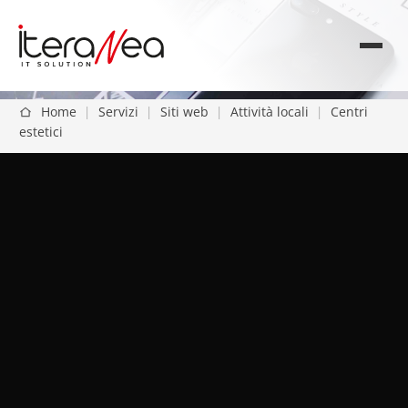
Home
|
Servizi
|
Siti web
|
Attività locali
|
Centri
estetici