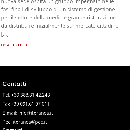
nuova sede ospita un gruppo impegnato nelle
fasi finali di sviluppo di un sistema di gestione
per il settore della media e grande ristorazione
da distribuire inizialmente sul mercato cittadino
[…]
LEGGI TUTTO »
Contatti
Tel. +39 388.81.42.248
Fax +39 091.61.97.011
E-mail: info@iteranea.it
Pec: iteranea@pec.it