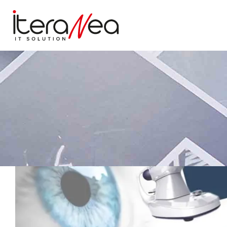
Home
|
News
|
Online il nuovo sito Ma.Da. Hospital
14 MARZO 2023
ONLINE IL NUOVO SITO MA.