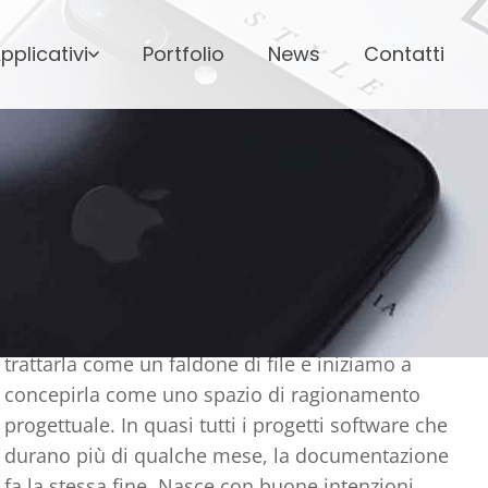
pplicativi
Portfolio
News
Contatti
NEWS
⊞
Prendiamo appunti con Obsidian
La documentazione di progetto muore quasi
sempre, e cosa cambia quando smettiamo di
trattarla come un faldone di file e iniziamo a
concepirla come uno spazio di ragionamento
progettuale. In quasi tutti i progetti software che
durano più di qualche mese, la documentazione
fa la stessa fine. Nasce con buone intenzioni,